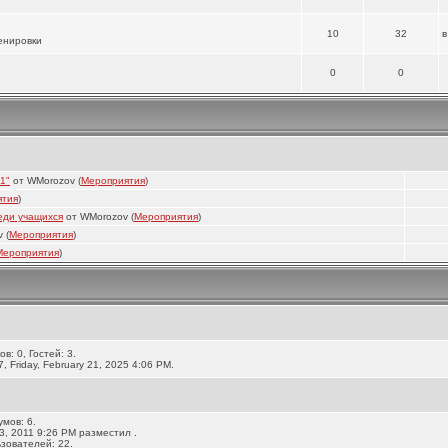
10
32
ренировки
0
0
1"
от WMorozov (
Мероприятия
)
ятия
)
еди учащихся
от WMorozov (
Мероприятия
)
 (
Мероприятия
)
Мероприятия
)
ов: 0, Гостей: 3.
 Friday, February 21, 2025 4:06 PM.
умов: 6.
3, 2011 9:26 PM разместил .
зователей: 22.