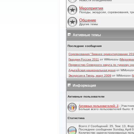
Новости объединения
Мероприятия
Походы, экскурсии, соревнования, т
Общение
Другие темы
Активные темы
Последние сообщения
Соревнования "Зимнее ориентирование 201
Гвардия России 2011
от WMorozov (
Меропри
Первенство Северного округа по туризму ср
Адыгейская национальная кухня
от WMorozov
Экскурсия в Тверь, март 2009
от WMorozov (
Информация
Активные пользователи
Активных пользователей: 3
- Участник
Больше всего пользователей было: 67,
Статистика
Всего // Сообщений: 35, Тем: 13, Фор
Последнее сообщение Sunday, April 0
Количество зарегистрированных поль